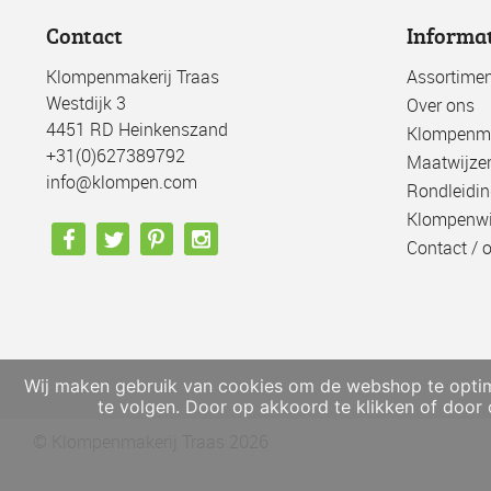
Contact
Informa
Klompenmakerij Traas
Assortimen
Westdijk 3
Over ons
4451 RD Heinkenszand
Klompenma
+31(0)627389792
Maatwijze
info@klompen.com
Rondleidin
Klompenwi
Contact / 
Wij maken gebruik van cookies om de webshop te optima
te volgen. Door op akkoord te klikken of door
© Klompenmakerij Traas 2026