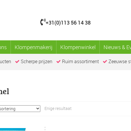
+31(0)113 56 14 38
ons
Klompenmakerij
Klompenwinkel
Nieuws & E
ucten
Scherpe prijzen
Ruim assortiment
Zeeuwse st
el
Enige resultaat