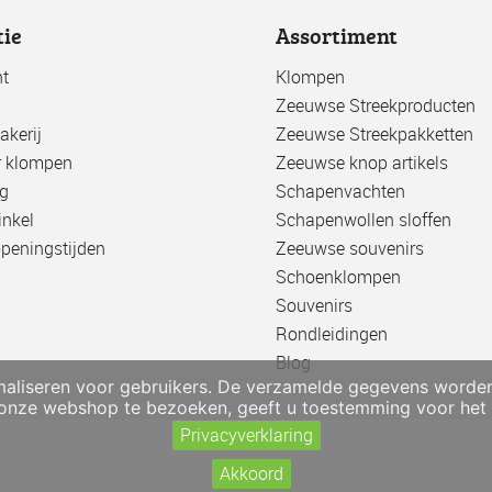
tie
Assortiment
t
Klompen
Zeeuwse Streekproducten
kerij
Zeeuwse Streekpakketten
r klompen
Zeeuwse knop artikels
g
Schapenvachten
nkel
Schapenwollen sloffen
openingstijden
Zeeuwse souvenirs
Schoenklompen
Souvenirs
Rondleidingen
Blog
liseren voor gebruikers. De verzamelde gegevens worden ni
 onze webshop te bezoeken, geeft u toestemming voor het g
Privacyverklaring
Akkoord