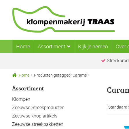
Ga
Ga
door
naar
naar
de
navigatie
inhoud
Home
Assortiment
Kijk je nemen
Over 
Streekprod
Home
Producten getagged “Caramel”
Assortiment
Caram
Klompen
Zeeuwse Streekproducten
Zeeuwse knop artikels
Zeeuwse streekpakketten