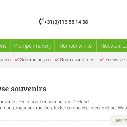
+31(0)113 56 14 38
ons
Klompenmakerij
Klompenwinkel
Nieuws & E
ucten
Scherpe prijzen
Ruim assortiment
Zeeuwse st
se souvenirs
uvenirs, een mooie herinnering aan Zeeland.
lompen, maar ook mokken, textiel en nog veel meer met het Wap
Lees m