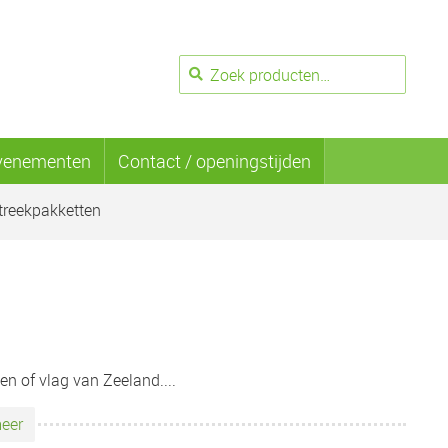
Zoeken
Zoeken
naar:
venementen
Contact / openingstijden
reekpakketten
en of vlag van Zeeland.
...
eer