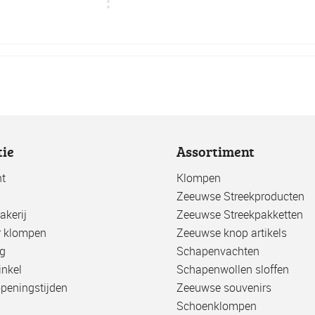
tie
Assortiment
t
Klompen
Zeeuwse Streekproducten
kerij
Zeeuwse Streekpakketten
r klompen
Zeeuwse knop artikels
g
Schapenvachten
nkel
Schapenwollen sloffen
openingstijden
Zeeuwse souvenirs
Schoenklompen