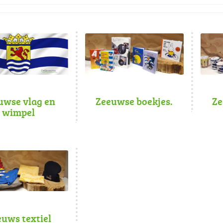
uwse vlag en
Zeeuwse boekjes.
Ze
wimpel
uws textiel