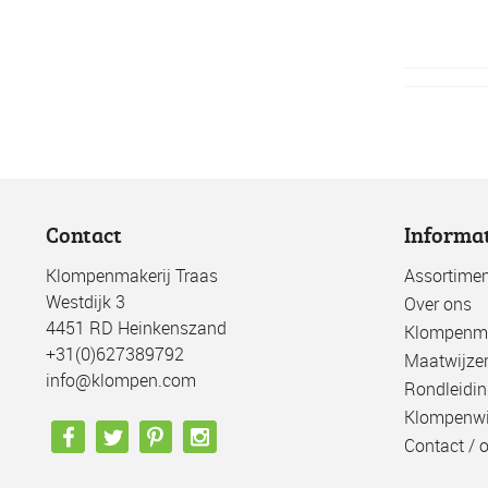
Contact
Informa
Klompenmakerij Traas
Assortimen
Westdijk 3
Over ons
4451 RD Heinkenszand
Klompenma
+31(0)627389792
Maatwijze
info@klompen.com
Rondleidin
Klompenwi
Contact / 