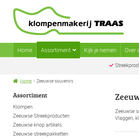
Ga
Ga
door
naar
naar
de
navigatie
inhoud
Home
Assortiment
Kijk je nemen
Over 
Streekprod
Home
Zeeuwse souvenirs
Assortiment
Zeeuw
Klompen
Zeeuwse so
Zeeuwse Streekproducten
Vlaggen, k
Zeeuwse knop artikels
Zeeuwse streekpakketten