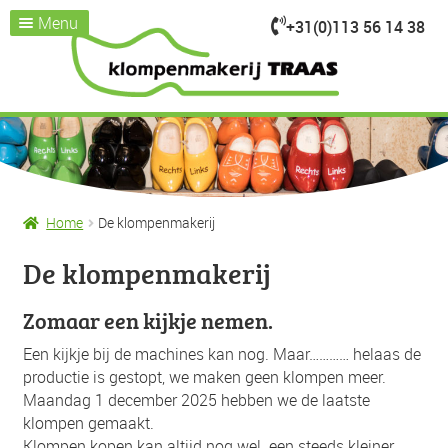
Menu
+31(0)113 56 14 38
Ga
Ga
door
naar
Home
naar
de
Assortiment
Submenu
navigatie
inhoud
uitvouwen
Kijk je nemen
Over ons
Klompenmakerij
Home
De klompenmakerij
Klompenwinkel
De klompenmakerij
Nieuws & Evenementen
Contact / openingstijden
Zomaar een kijkje nemen.
Een kijkje bij de machines kan nog. Maar………… helaas de
productie is gestopt, we maken geen klompen meer.
Maandag 1 december 2025 hebben we de laatste
klompen gemaakt.
Klompen kopen kan altijd nog wel. een steeds kleiner