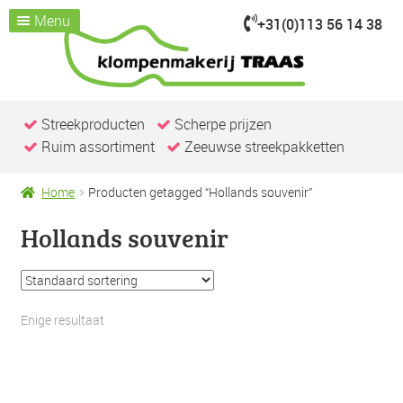
Menu
+31(0)113 56 14 38
Ga
Ga
door
naar
Home
naar
de
Assortiment
Submenu
navigatie
inhoud
uitvouwen
Kijk je nemen
Streekproducten
Scherpe prijzen
Ruim assortiment
Zeeuwse streekpakketten
Over ons
Klompenmakerij
Home
Producten getagged “Hollands souvenir”
Klompenwinkel
Hollands souvenir
Nieuws & Evenementen
Contact / openingstijden
Enige resultaat