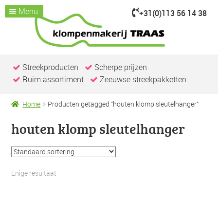
Menu
+31(0)113 56 14 38
Ga
Ga
door
naar
Home
naar
de
Assortiment
Submenu
navigatie
inhoud
uitvouwen
Kijk je nemen
Streekproducten
Scherpe prijzen
Ruim assortiment
Zeeuwse streekpakketten
Over ons
Klompenmakerij
Home
Producten getagged “houten klomp sleutelhanger”
Klompenwinkel
houten klomp sleutelhanger
Nieuws & Evenementen
Contact / openingstijden
Enige resultaat