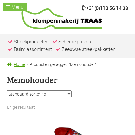
Menu
+31(0)113 56 14 38
Ga
Ga
door
naar
Home
naar
de
Assortiment
Submenu
navigatie
inhoud
uitvouwen
Kijk je nemen
Streekproducten
Scherpe prijzen
Ruim assortiment
Zeeuwse streekpakketten
Over ons
Klompenmakerij
Home
Producten getagged “Memohouder”
Klompenwinkel
Memohouder
Nieuws & Evenementen
Contact / openingstijden
Enige resultaat