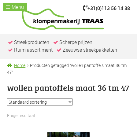
Menu
+31(0)113 56 14 38
Ga
Ga
door
naar
Home
naar
de
Assortiment
Submenu
navigatie
inhoud
uitvouwen
Kijk je nemen
Streekproducten
Scherpe prijzen
Ruim assortiment
Zeeuwse streekpakketten
Over ons
Klompenmakerij
Home
Producten getagged “wollen pantoffels maat 36 tm
Klompenwinkel
47”
Nieuws & Evenementen
wollen pantoffels maat 36 tm 47
Contact / openingstijden
Enige resultaat