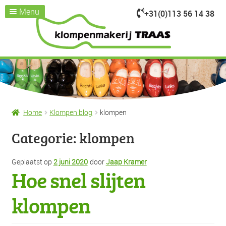
Menu
+31(0)113 56 14 38
Ga
Ga
door
naar
Home
naar
de
Assortiment
Submenu
navigatie
inhoud
uitvouwen
Kijk je nemen
Over ons
Klompenmakerij
Home
Klompen blog
klompen
Klompenwinkel
Categorie:
klompen
Nieuws & Evenementen
Contact / openingstijden
Geplaatst op
2 juni 2020
door
Jaap Kramer
Hoe snel slijten
klompen