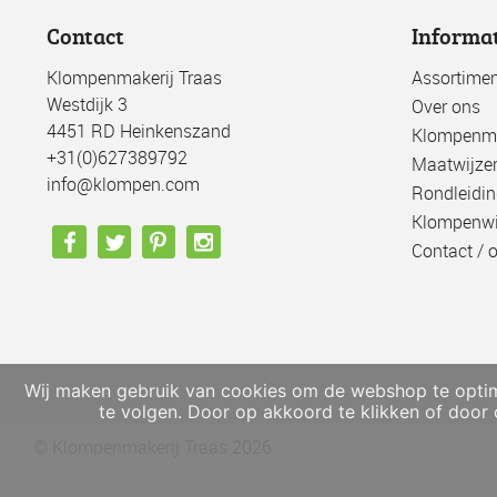
Contact
Informa
Klompenmakerij Traas
Assortimen
Westdijk 3
Over ons
4451 RD Heinkenszand
Klompenma
+31(0)627389792
Maatwijze
info@klompen.com
Rondleidin
Klompenwi
Contact / 
Wij maken gebruik van cookies om de webshop te optima
te volgen. Door op akkoord te klikken of door
© Klompenmakerij Traas 2026