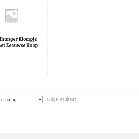
elhanger Klompje
met Zeeuwse Knop
Enige resultaat