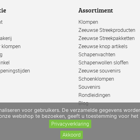
tie
Assortiment
t
Klompen
Zeeuwse Streekproducten
kerij
Zeeuwse Streekpakketten
r klompen
Zeeuwse knop artikels
g
Schapenvachten
nkel
Schapenwollen sloffen
openingstijden
Zeeuwse souvenirs
Schoenklompen
Souvenirs
Rondleidingen
Blog
liseren voor gebruikers. De verzamelde gegevens worden ni
 onze webshop te bezoeken, geeft u toestemming voor het g
Privacyverklaring
Akkoord