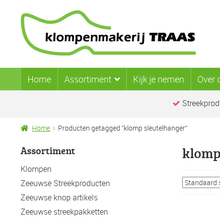
Ga
Ga
door
naar
naar
de
navigatie
inhoud
Home
Assortiment
Kijk je nemen
Over 
Streekprod
Home
Producten getagged “klomp sleutelhanger”
Assortiment
klomp
Klompen
Zeeuwse Streekproducten
Zeeuwse knop artikels
Zeeuwse streekpakketten