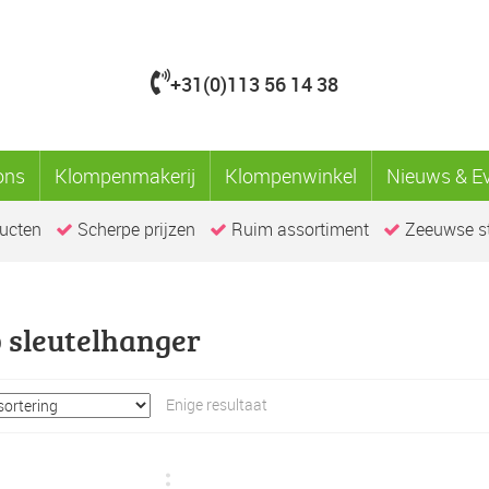
+31(0)113 56 14 38
ons
Klompenmakerij
Klompenwinkel
Nieuws & E
ucten
Scherpe prijzen
Ruim assortiment
Zeeuwse st
 sleutelhanger
Enige resultaat