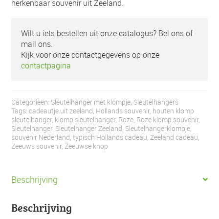
herkenbaar souvenir uit Zeeland.
Wilt u iets bestellen uit onze catalogus? Bel ons of
mail ons.
Kijk voor onze contactgegevens op onze
contactpagina
Categorieën:
Sleutelhanger met klompje
,
Sleutelhangers
Tags:
cadeautje uit zeeland
,
Hollands souvenir
,
houten klomp
sleutelhanger
,
klomp sleutelhanger
,
Roze
,
Roze klomp souvenir
,
Sleutelhanger
,
Sleutelhanger Zeeland
,
Sleutelhangerklompje
,
souvenir Nederland
,
typisch Hollands cadeau
,
Zeeland cadeau
,
Zeeuws souvenir
,
Zeeuwse knop
Beschrijving
Beschrijving