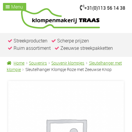
Menu
+31(0)113 56 14 38
Ga
Ga
door
naar
Home
naar
de
Assortiment
Submenu
navigatie
inhoud
uitvouwen
Kijk je nemen
Streekproducten
Scherpe prijzen
Ruim assortiment
Zeeuwse streekpakketten
Over ons
Klompenmakerij
Home
Souvenirs
Souvenir klompjes
Sleutelhanger met
Klompenwinkel
klompje
Sleutelhanger Klompje Roze met Zeeuwse Knop
Nieuws & Evenementen
Contact / openingstijden