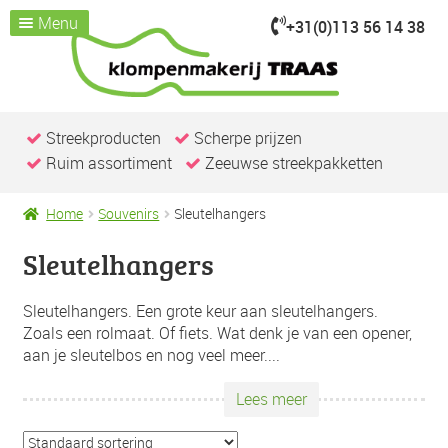
Menu
+31(0)113 56 14 38
Ga
Ga
door
naar
Home
naar
de
Assortiment
Submenu
navigatie
inhoud
uitvouwen
Kijk je nemen
Streekproducten
Scherpe prijzen
Ruim assortiment
Zeeuwse streekpakketten
Over ons
Klompenmakerij
Home
Souvenirs
Sleutelhangers
Klompenwinkel
Sleutelhangers
Nieuws & Evenementen
Contact / openingstijden
Sleutelhangers. Een grote keur aan sleutelhangers.
Zoals een rolmaat. Of fiets. Wat denk je van een opener,
aan je sleutelbos en nog veel meer.
...
Lees meer