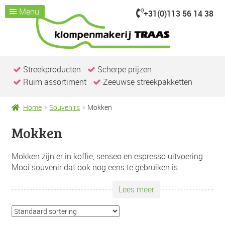
Menu
+31(0)113 56 14 38
Ga
Ga
door
naar
Home
naar
de
Assortiment
Submenu
navigatie
inhoud
uitvouwen
Kijk je nemen
Streekproducten
Scherpe prijzen
Ruim assortiment
Zeeuwse streekpakketten
Over ons
Klompenmakerij
Home
Souvenirs
Mokken
Klompenwinkel
Mokken
Nieuws & Evenementen
Contact / openingstijden
Mokken zijn er in koffie, senseo en espresso uitvoering.
Mooi souvenir dat ook nog eens te gebruiken is.
...
Lees meer