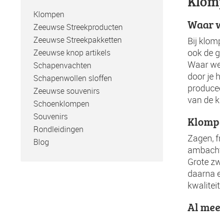
Klom
Klompen
Waar w
Zeeuwse Streekproducten
Zeeuwse Streekpakketten
Bij klo
Zeeuwse knop artikels
ook de g
Waar we 
Schapenvachten
door je 
Schapenwollen sloffen
producee
Zeeuwse souvenirs
van de 
Schoenklompen
Souvenirs
Klompe
Rondleidingen
Zagen, 
Blog
ambacht 
Grote z
daarna e
kwaliteit
Al mee