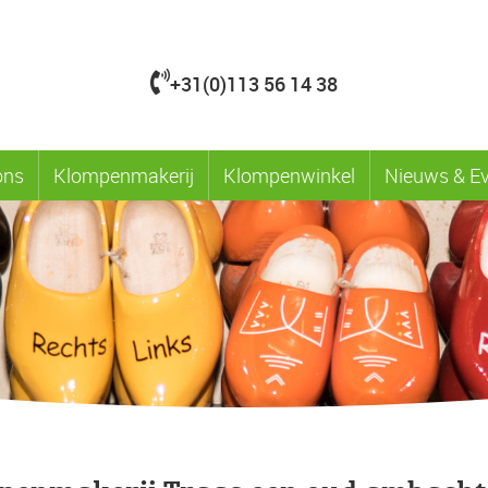
+31(0)113 56 14 38
ons
Klompenmakerij
Klompenwinkel
Nieuws & E