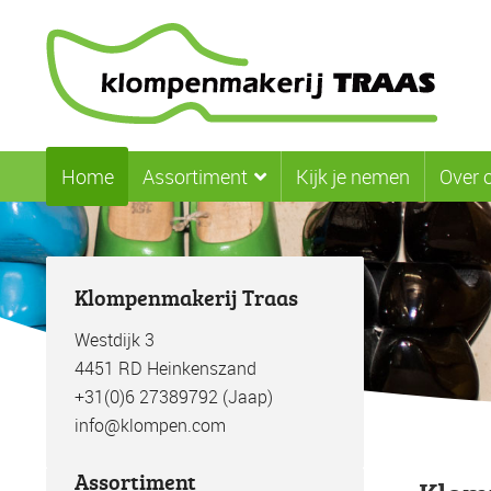
Ga
Ga
door
naar
naar
de
navigatie
inhoud
Home
Assortiment
Kijk je nemen
Over 
Klompenmakerij Traas
Westdijk 3
4451 RD Heinkenszand
+31(0)6 27389792 (Jaap)
info@klompen.com
Assortiment