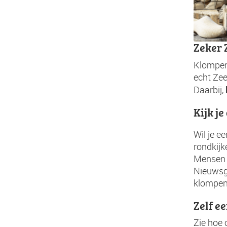
Zeker 
Klompen
echt Ze
Daarbij,
Kijk j
Wil je e
rondkijk
Mensen k
Nieuwsg
klompen
Zelf e
Zie hoe