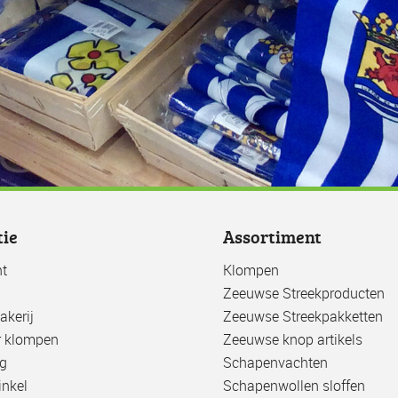
tie
Assortiment
t
Klompen
Zeeuwse Streekproducten
kerij
Zeeuwse Streekpakketten
r klompen
Zeeuwse knop artikels
g
Schapenvachten
nkel
Schapenwollen sloffen