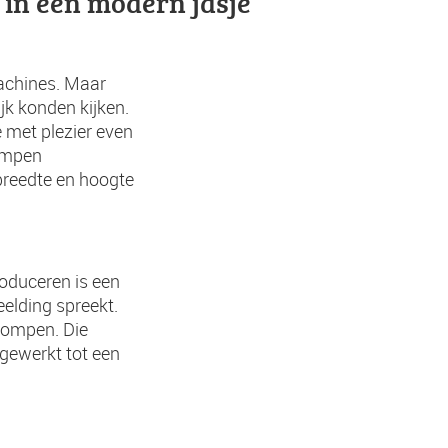
in een modern jasje
achines. Maar
jk konden kijken.
 met plezier even
lompen
breedte en hoogte
oduceren is een
eelding spreekt.
lompen. Die
gewerkt tot een