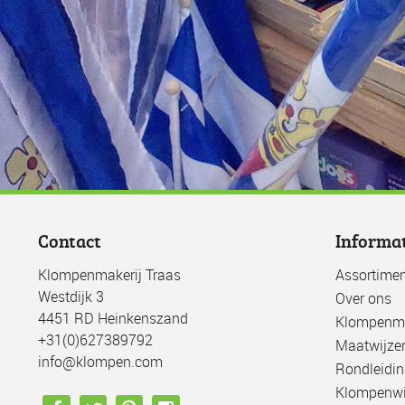
Contact
Informa
Klompenmakerij Traas
Assortimen
Westdijk 3
Over ons
4451 RD Heinkenszand
Klompenma
+31(0)627389792
Maatwijze
info@klompen.com
Rondleidin
Klompenwi