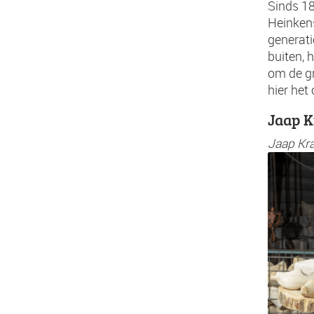
Sinds 1
Heinkens
generati
buiten, 
om de gr
hier het
Jaap 
Jaap Kra