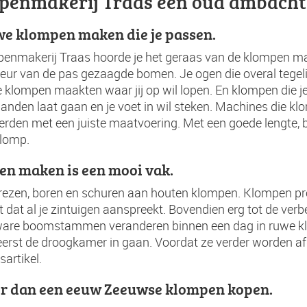
penmakerij Traas een oud ambacht 
e klompen maken die je passen.
mpenmakerij Traas hoorde je het geraas van de klompen m
eur van de pas gezaagde bomen. Je ogen die overal tegeli
klompen maakten waar jij op wil lopen. En klompen die je
handen laat gaan en je voet in wil steken. Machines die k
rden met een juiste maatvoering. Met een goede lengte, 
klomp.
n maken is een mooi vak.
frezen, boren en schuren aan houten klompen. Klompen pr
dat al je zintuigen aanspreekt. Bovendien erg tot de verb
ware boomstammen veranderen binnen een dag in ruwe k
erst de droogkamer in gaan. Voordat ze verder worden af
sartikel.
r dan een eeuw Zeeuwse klompen kopen.