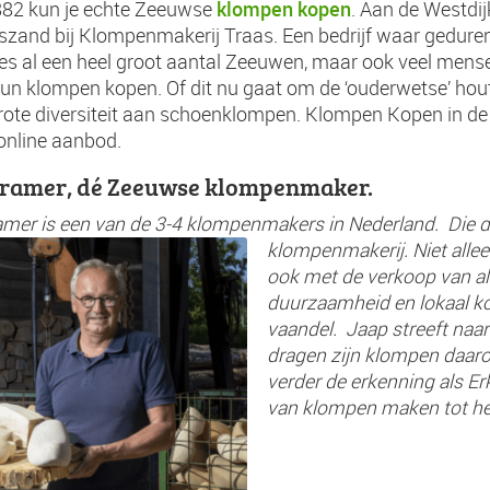
klompen kopen
882 kun je echte Zeeuwse
. Aan de Westdij
zand bij Klompenmakerij Traas. Een bedrijf waar geduren
es al een heel groot aantal Zeeuwen, maar ook veel mens
hun klompen kopen. Of dit nu gaat om de ‘ouderwetse’ hou
ote diversiteit aan schoenklompen. Klompen Kopen in de 
 online aanbod.
Kramer, dé Zeeuwse klompenmaker.
mer is een van de 3-4 klompenmakers in Nederland. Die da
klompenmakerij.
Niet alle
ook met de verkoop van al
duurzaamheid en lokaal ko
vaandel.
Jaap streeft naa
dragen zijn klompen daaro
verder de erkenning als E
van klompen maken tot h