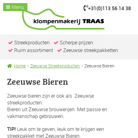
Menu
+31(0)113 56 14 38
Ga
Ga
door
naar
Home
naar
de
Assortiment
Submenu
navigatie
inhoud
uitvouwen
Kijk je nemen
Streekproducten
Scherpe prijzen
Ruim assortiment
Zeeuwse streekpakketten
Over ons
Klompenmakerij
Home
Zeeuwse Streekproducten
Zeeuwse Bieren
Klompenwinkel
Zeeuwse Bieren
Nieuws & Evenementen
Contact / openingstijden
Zeeuwse bieren zijn er ook als Zeeuwse
streekproducten.
Bieren uit Zeeuwse brouwerijen. Met passie en
vakmanschap gebrouwen.
TIP!
Leuk om te geven, leuk om te krijgen een
streekpakket met Zeeuwse Bieren.