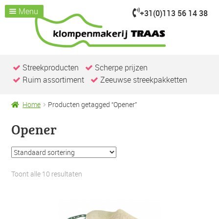
Menu
+31(0)113 56 14 38
Ga
Ga
door
naar
Home
naar
de
Assortiment
Submenu
navigatie
inhoud
uitvouwen
Kijk je nemen
Streekproducten
Scherpe prijzen
Ruim assortiment
Zeeuwse streekpakketten
Over ons
Klompenmakerij
Home
Producten getagged “Opener”
Klompenwinkel
Opener
Nieuws & Evenementen
Contact / openingstijden
Toont alle 10 resultaten